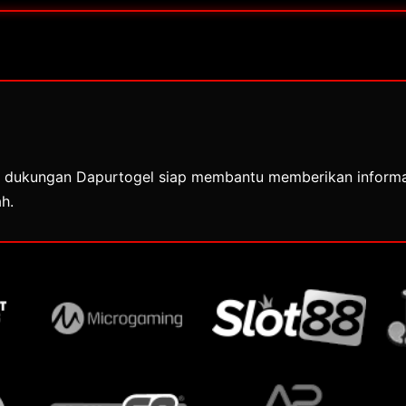
m dukungan Dapurtogel siap membantu memberikan informas
h.