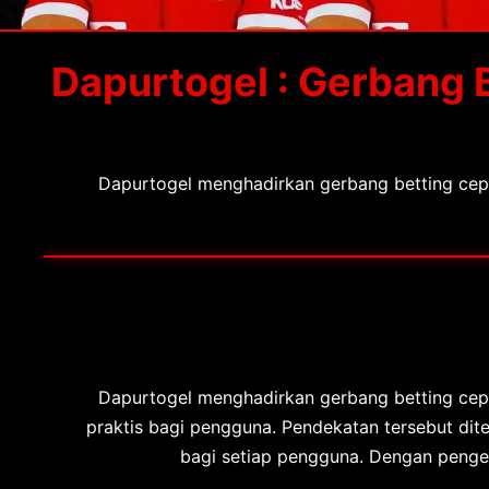
Dapurtogel : Gerbang 
Dapurtogel menghadirkan gerbang betting cepat
Dapurtogel menghadirkan gerbang betting cepat
praktis bagi pengguna. Pendekatan tersebut di
bagi setiap pengguna. Dengan pengel