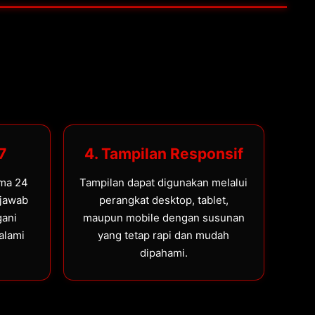
7
4. Tampilan Responsif
ama 24
Tampilan dapat digunakan melalui
jawab
perangkat desktop, tablet,
gani
maupun mobile dengan susunan
alami
yang tetap rapi dan mudah
dipahami.